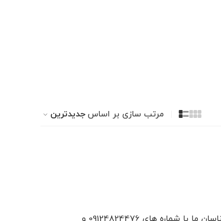
مرتب سازی بر اساس
جدیدترین
اسان ما با شماره های
09124824476
و