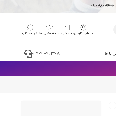
0
حساب کاربری
سبد خريد
علاقه مندی ها
مقایسه کنید
021-91090368
 با ما