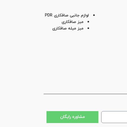
لوازم جانبی صافکاری PDR
میز صافکاری
میز میله صافکاری
مشاوره رایگان