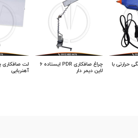
 حرارتی با
چراغ صافکاری PDR ایستاده 6
لت صافکاری پرت
لاین دیمر دار
آهنربایی