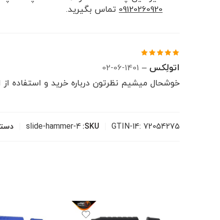
09120260920
تماس بگیرید.
اتولِکس
–
1401-06-02
نمره
5
از
5
خوشحال میشیم نظرتون درباره خرید و استفاده از ای
GTIN-14: 72054275
SKU:
slide-hammer-4
دسته