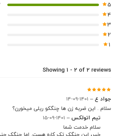
5
2
4
0
3
0
2
0
1
0
Showing 1 - 2 of 2 reviews
جواد ع
–
1401-09-14
نمره
5
از
5
سلام . این ضربه زن ها چنگکو ریلی میخورن؟
تیم اتولکس
–
1401-09-15
سلام خدمت شما
خیر، این چنگک تک کاره هست. اما چنگک چند ک